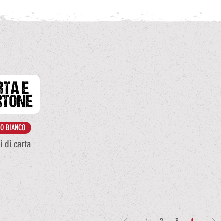
O BIANCO
i di carta
1
2
3
4