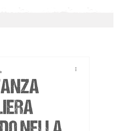
in
TANZA
LIERA
IDO NELLA