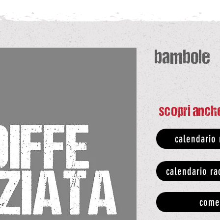
bambole
scopri anch
calendario
calendario r
come